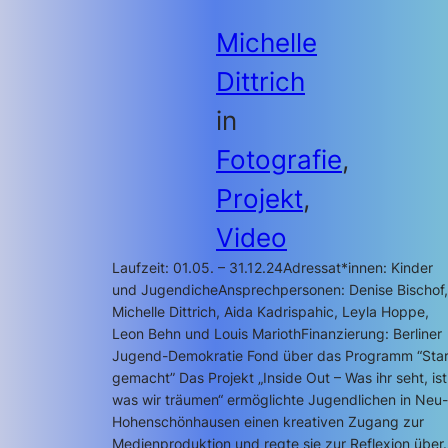
Michelle
Dittrich
in
Fotografie
, 
Projekt
, 
Video
Laufzeit: 01.05. – 31.12.24Adressat*innen: Kinder
und JugendicheAnsprechpersonen: Denise Bischof,
Michelle Dittrich, Aida Kadrispahic, Leyla Hoppe,
Leon Behn und Louis MariothFinanzierung: Berliner
Jugend-Demokratie Fond über das Programm “Sta
gemacht” Das Projekt „Inside Out – Was ihr seht, ist
was wir träumen“ ermöglichte Jugendlichen in Neu-
Hohenschönhausen einen kreativen Zugang zur
Medienproduktion und regte sie zur Reflexion übe