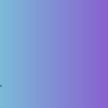
rk
r…