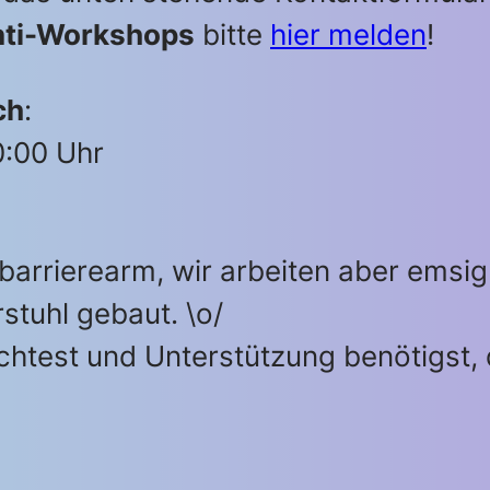
nti-Workshops
bitte
hier melden
!
ch
:
0:00 Uhr
t barrierearm, wir arbeiten aber emsi
tuhl gebaut. \o/
test und Unterstützung benötigst, 