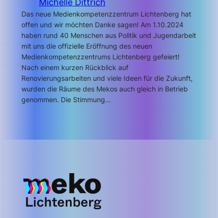
Michelle Dittrich
Das neue Medienkompetenzzentrum Lichtenberg hat
offen und wir möchten Danke sagen! Am 1.10.2024
haben rund 40 Menschen aus Politik und Jugendarbeit
mit uns die offizielle Eröffnung des neuen
Medienkompetenzzentrums Lichtenberg gefeiert!
Nach einem kurzen Rückblick auf
Renovierungsarbeiten und viele Ideen für die Zukunft,
wurden die Räume des Mekos auch gleich in Betrieb
genommen. Die Stimmung…