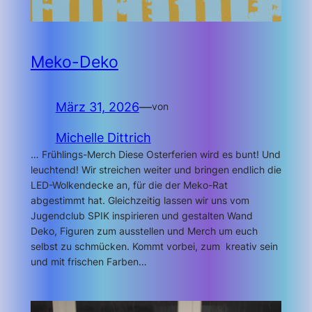
Meko-Deko
März 31, 2026
—
von
Michelle Dittrich
… Frühlings-Merch Diese Osterferien wird es bunt! Und
leuchtend! Wir streichen weiter und bringen endlich die
LED-Wolkendecke an, für die der Meko-Rat
abgestimmt hat. Gleichzeitig lassen wir uns vom
Jugendclub SPIK inspirieren und gestalten Wand
Deko, Figuren zum ausstellen und Merch um euch
selbst zu schmücken. Kommt vorbei, zum kreativ sein
und mit frischen Farben…