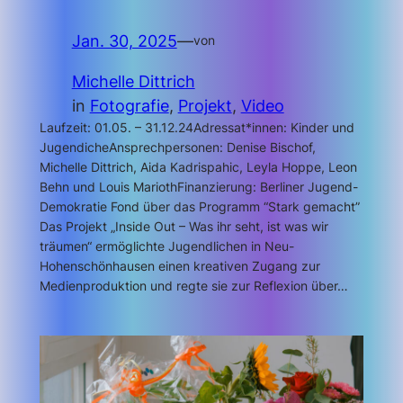
Jan. 30, 2025
—
von
Michelle Dittrich
in
Fotografie
, 
Projekt
, 
Video
Laufzeit: 01.05. – 31.12.24Adressat*innen: Kinder und
JugendicheAnsprechpersonen: Denise Bischof,
Michelle Dittrich, Aida Kadrispahic, Leyla Hoppe, Leon
Behn und Louis MariothFinanzierung: Berliner Jugend-
Demokratie Fond über das Programm “Stark gemacht”
Das Projekt „Inside Out – Was ihr seht, ist was wir
träumen“ ermöglichte Jugendlichen in Neu-
Hohenschönhausen einen kreativen Zugang zur
Medienproduktion und regte sie zur Reflexion über…