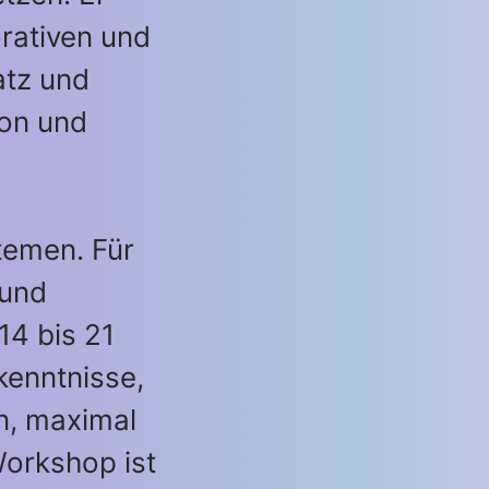
orativen und
atz und
ion und
emen. Für
 und
14 bis 21
kenntnisse,
n, maximal
orkshop ist