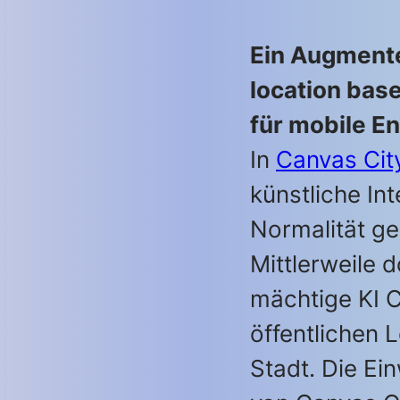
Ein Augmente
location bas
für mobile E
In
Canvas Cit
künstliche Int
Normalität g
Mittlerweile d
mächtige KI 
öffentlichen 
Stadt. Die Ei