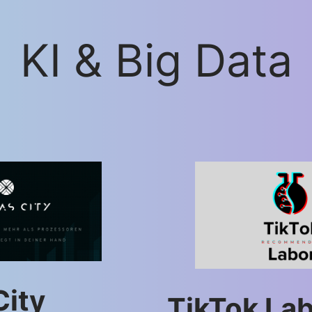
KI & Big Data
City
TikTok La