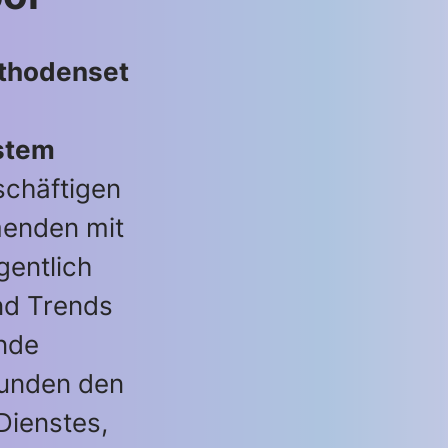
ethodenset
stem
chäftigen
menden mit
gentlich
nd Trends
nde
unden den
Dienstes,