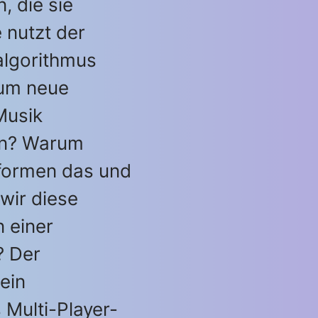
 die sie
 nutzt der
lgorithmus
 um neue
Musik
en? Warum
formen das und
wir diese
 einer
? Der
ein
 Multi-Player-