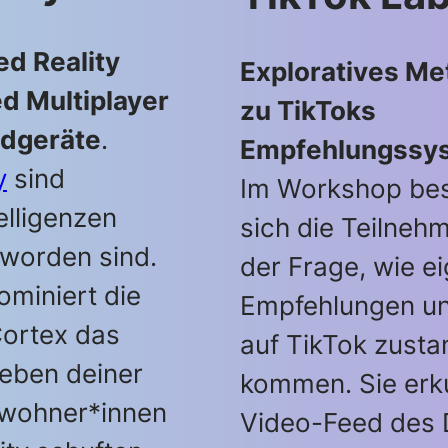
d Reality
Exploratives M
ed Multiplayer
zu TikToks
ndgeräte
.
Empfehlungssy
y
sind
Im Workshop bes
elligenzen
sich die Teilneh
eworden sind.
der Frage, wie ei
ominiert die
Empfehlungen u
Cortex das
auf TikTok zusta
Leben deiner
kommen. Sie erk
nwohner*innen
Video-Feed des 