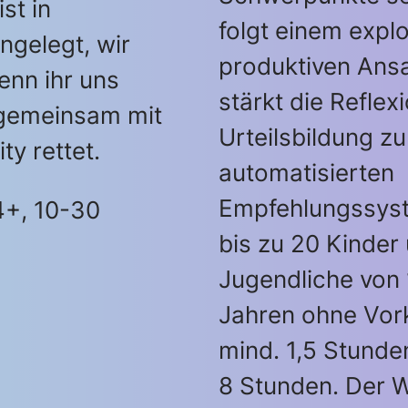
st in
folgt einem expl
ngelegt, wir
produktiven Ans
enn ihr uns
stärkt die Reflex
gemeinsam mit
Urteilsbildung zu
ty rettet.
automatisierten
Empfehlungssyst
4+, 10-30
bis zu 20 Kinder
Jugendliche von 
Jahren ohne Vor
mind. 1,5 Stunde
8 Stunden. Der W