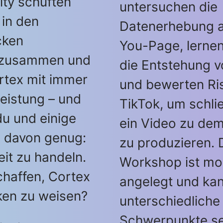
ity schuften
untersuchen die
 in den
Datenerhebung a
cken
You-Page, lerne
 zusammen und
die Entstehung 
rtex mit immer
und bewerten Ris
eistung – und
TikTok, um schlie
u und einige
ein Video zu dem
 davon genug:
zu produzieren. 
Zeit zu handeln.
Workshop ist mo
chaffen, Cortex
angelegt und ka
ken zu weisen?
unterschiedliche
Schwerpunkte se