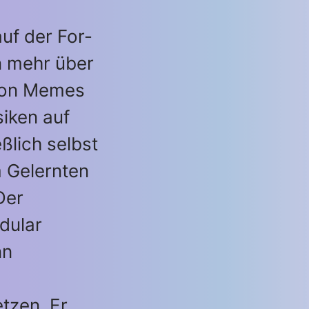
uf der For-
n mehr über
von Memes
iken auf
ßlich selbst
 Gelernten
Der
dular
nn
tzen. Er